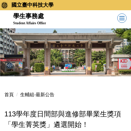
跳
國立臺中科技大學
到
學生事務處
主
Student Affairs Office
要
內
容
區
首頁
生輔組-最新公告
113學年度日間部與進修部畢業生獎項
「學生菁英獎」遴選開始！