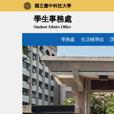
跳
國立臺中科技大學
到
主
學生事務處
要
Student Affairs Office
內
容
學務處
生活輔導組
區