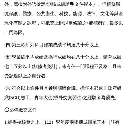
外，應檢附外語檢定
測驗成績證明文件影本）。但選修環
/
境保護、醫療、公共衛生、科技、能源、法律、文化等與全
球化有關之課程，可抵充上開規定修讀之相關課程，最多以
二門為限。
四
第三款所列科目修業成績平均達八十分以上。
(
)
五
學業總平均成績及操行成績均在八十分以上，體育成績
(
)
七十五分以上
無修者免計
，未有任一門課程不及格，且未
(
)
受記過以上之處分者。
六
符合以上條件且具參與國際會議、擔任本部或非政府組
(
)
織
志工、青年大使
或外交實習生
之經驗者為優先。
(NGO)
(
)
⭕
必備繳交文件
經學校核發之上（
）學年度兩學期成績單正本（註有
1.
112