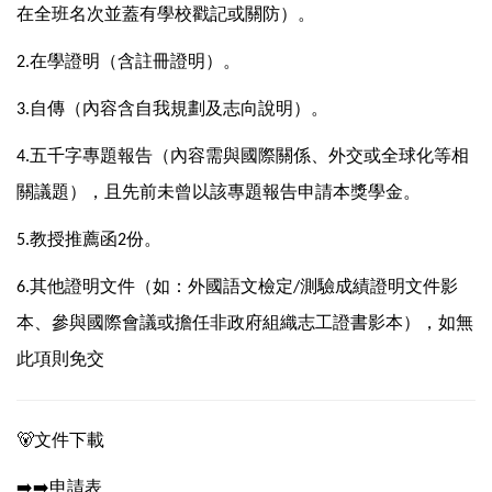
在全班名次並蓋有學校戳記或關防）。
在學證明（含註冊證明）。
2.
自傳（內容含自我規劃及志向說明）。
3.
五千字專題報告（內容需與國際關係、外交或全球化等相
4.
關議題），且先前未曾以該專題報告申請本獎學金。
教授推薦函
份。
5.
2
其他證明文件（如：外國語文檢定
測驗成績證明文件影
6.
/
本、參與國際會議或擔任非政府組織志工證書影本），如無
此項則免交
🐻
文件下載
➡
➡
申請表