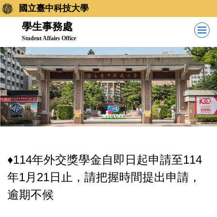
跳
國立臺中科技大學
到
學生事務處
主
Student Affairs Office
要
內
容
區
♦️114年外交獎學金自即日起申請至114
年1月21日止，請把握時間提出申請，
逾期不候