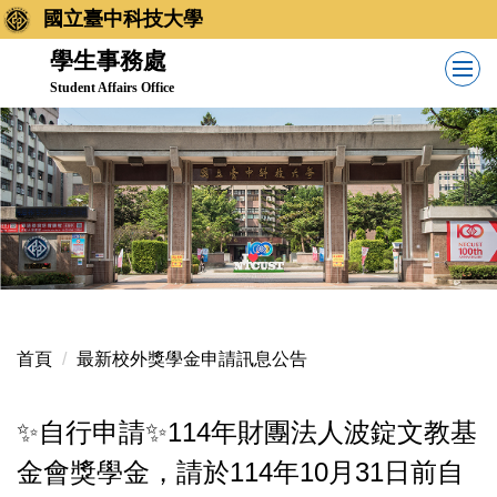
跳
國立臺中科技大學
到
學生事務處
主
Student Affairs Office
要
內
容
區
首頁
最新校外獎學金申請訊息公告
✨自行申請✨114年財團法人波錠文教基
金會獎學金，請於114年10月31日前自