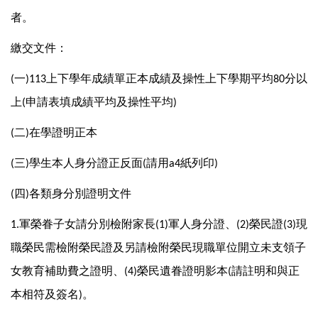
者。
繳交文件：
一
上下學年成績單正本成績及操性上下學期平均
分以
(
)113
80
上
申請表填成績平均及操性平均
(
)
二
在學證明正本
(
)
三
學生本人身分證正反面
請用
紙列印
(
)
(
a4
)
四
各類身分別證明文件
(
)
軍榮眷子女請分別檢附家長
軍人身分證、
榮民證
現
1.
(1)
(2)
(3)
職榮民需檢附榮民證及另請檢附榮民現職單位開立未支領子
女教育補助費之證明、
榮民遺眷證明影本
請註明和與正
(4)
(
本相符及簽名
。
)