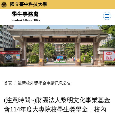
跳
國立臺中科技大學
到
學生事務處
主
Student Affairs Office
要
內
容
區
首頁
最新校外獎學金申請訊息公告
(注意時間~)財團法人黎明文化事業基金
會114年度大專院校學生獎學金，校內