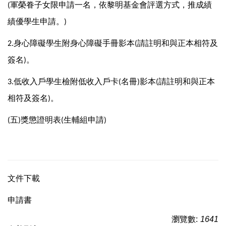
軍榮眷子女限申請一名，依黎明基金會評選方式，推成績
(
績優學生申請。
)
身心障礙學生附身心障礙手冊影本
請註明和與正本相符及
2.
(
簽名
。
)
低收入戶學生檢附低收入戶卡
名冊
影本
請註明和與正本
3.
(
)
(
相符及簽名
。
)
五
獎懲證明表
生輔組申請
(
)
(
)
文件下載
申請書
瀏覽數:
1641