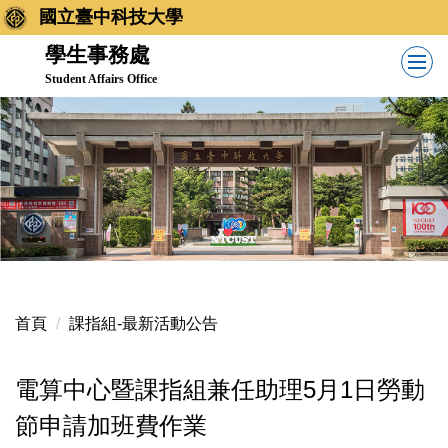
跳
國立臺中科技大學
到
學生事務處
主
Student Affairs Office
要
內
容
區
首頁
課指組-最新活動公告
電算中心暨課指組兼任助理5月1日勞動
節申請加班費作業