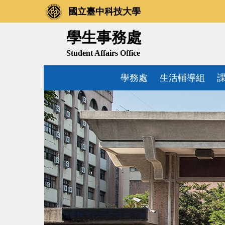
跳
國立臺中科技大學
到
主
學生事務處
要
Student Affairs Office
內
容
學務處
生活輔導組
區