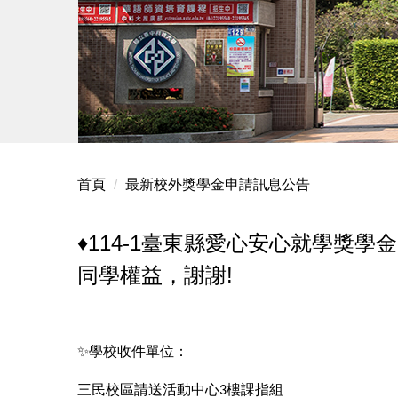
首頁
最新校外獎學金申請訊息公告
♦️114-1臺東縣愛心安心就學獎
同學權益，謝謝!
✨
學校收件單位：
三民校區請送活動中心
樓課指組
3