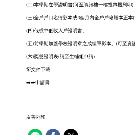
二
本學期在學證明書
可至資訊樓一樓投幣機列印
(
)
(
)
三
全戶戶口名簿影本或
個月內全戶戶籍謄本正本
(
)
3
(
四
低或中低收入戶證明書。
(
)
五
前學期加蓋學校證明章之成績單影本。
可至資
(
)
(
六
獎懲證明表
請至生輔組申請
(
)
(
)
🐻
文件下載
➡
➡
申請書
友善列印