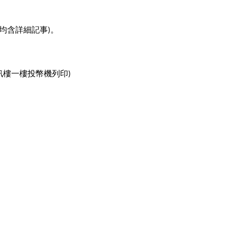
均含詳細記事
。
)
訊樓一樓投幣機列印
)