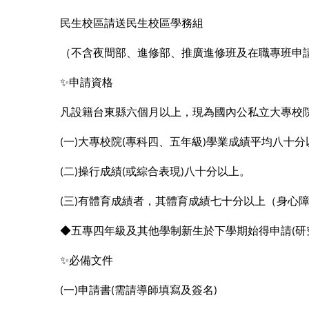
民生校區請送民生校區學務組
（不含夜間部、進修部、推廣進修班及在職專班申
✨
申請資格
凡設籍台東縣六個月以上，現為國內公私立大專校
一
大專校院
專科四、五年級
學業成績平均八十分
(
)
(
)
二
操行成績
或綜合表現
八十分以上。
(
)
(
)
三
有體育成績者，其體育成績七十分以上（身心
(
)
◆五專四年級及其他學制新生於下學期始得申請
研
(
✨
必備文件
一
申請書
需請導師填寫及簽名
(
)
(
)