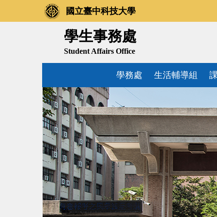
跳
國立臺中科技大學
到
主
學生事務處
要
Student Affairs Office
內
容
學務處
生活輔導組
區