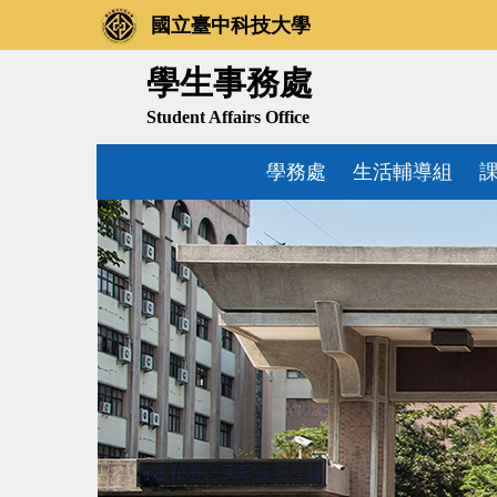
跳
國立臺中科技大學
到
主
學生事務處
要
Student Affairs Office
內
容
學務處
生活輔導組
區