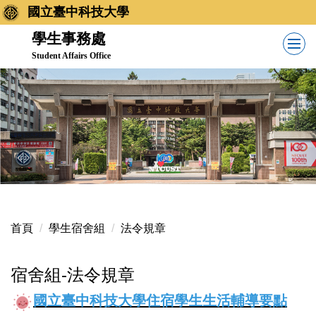
跳
國立臺中科技大學
到
學生事務處
主
Student Affairs Office
要
內
容
區
首頁
學生宿舍組
法令規章
宿舍組-法令規章
國立臺中科技大學住宿學生生活輔導要點