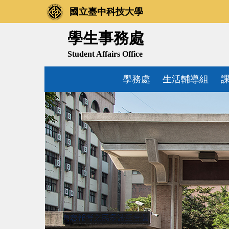
跳
國立臺中科技大學
到
主
學生事務處
要
Student Affairs Office
內
容
學務處
生活輔導組
區