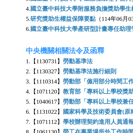
4.
國立臺中科技大學附服務負擔獎助學生
5.
研究獎助生權益保障要點
（114年06
6.
國立臺中科技大學產研型計畫專任助理
中央機關相關法令及函釋
1.【1130731】
勞動基準法
2.【1130327】
勞動基準法施行細則
3.【1110314】
勞動部「僱用部分時間工
4.【1071120】
教育部「專科以上學校獎
5.【1040617】
勞動部「專科以上學校兼
6.【1131022】
國家科學及技術委員會(原
7.【1071112】
學校辦理契約進用人員通
8.
【1061130】
勞工在事業場所外工作時