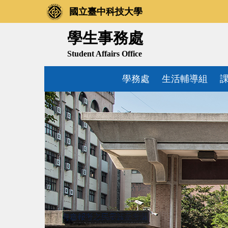
跳
國立臺中科技大學
到
主
學生事務處
要
Student Affairs Office
內
容
學務處
生活輔導組
區