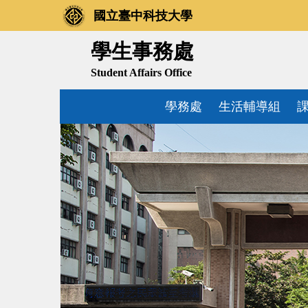
跳
國立臺中科技大學
到
主
學生事務處
要
Student Affairs Office
內
容
學務處
生活輔導組
區