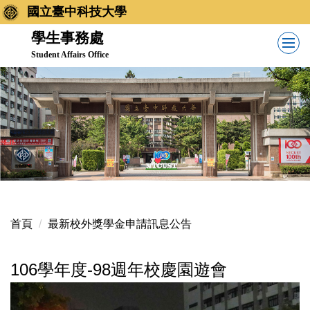
跳
國立臺中科技大學
到
學生事務處
主
Student Affairs Office
要
內
容
區
首頁
最新校外獎學金申請訊息公告
106學年度-98週年校慶園遊會