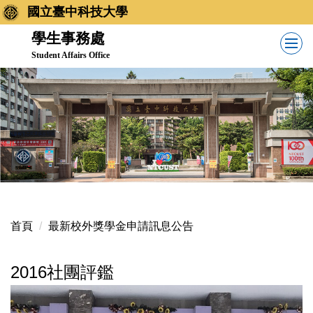
跳
國立臺中科技大學
到
學生事務處
主
Student Affairs Office
要
內
容
區
首頁
最新校外獎學金申請訊息公告
2016社團評鑑