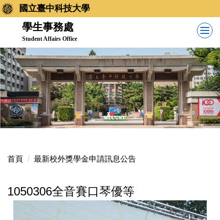
跳
國立臺中科技大學
到
學生事務處
主
Student Affairs Office
要
內
容
區
首頁
最新校外獎學金申請訊息公告
1050306全音賽口琴優等