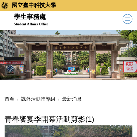
跳
國立臺中科技大學
到
學生事務處
主
Student Affairs Office
要
內
容
區
首頁
課外活動指導組
最新消息
青春饗宴季開幕活動剪影(1)