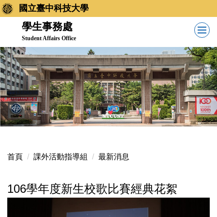
跳
國立臺中科技大學
到
學生事務處
主
Student Affairs Office
要
內
容
區
首頁
課外活動指導組
最新消息
106學年度新生校歌比賽經典花絮