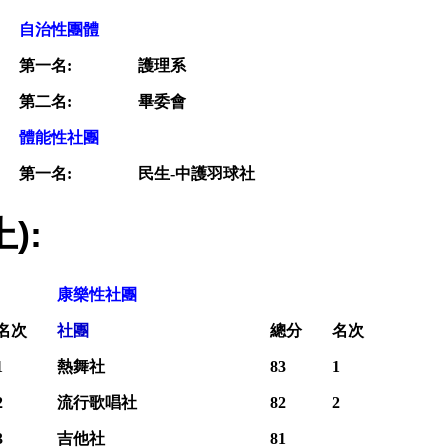
自治性團體
第一名:
護理系
第二名:
畢委會
體能性社團
第一名:
民生-中護羽球社
):
康樂性社團
名次
社團
總分
名次
1
熱舞社
83
1
2
流行歌唱社
82
2
3
吉他社
81