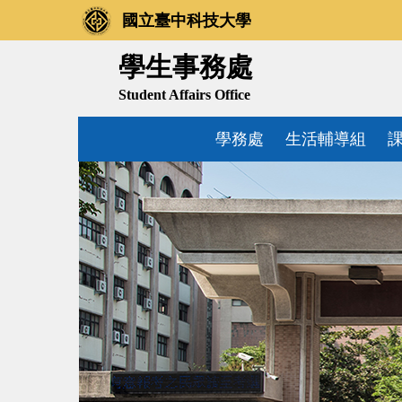
跳
國立臺中科技大學
到
主
學生事務處
要
Student Affairs Office
內
容
學務處
生活輔導組
區