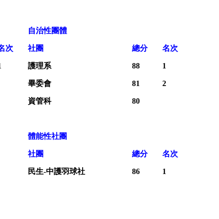
自治性團體
名次
社團
總分
名次
1
護理系
88
1
畢委會
81
2
資管科
80
體能性社團
社團
總分
名次
民生-中護羽球社
86
1