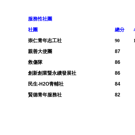
服務性社團
社團
總分
崇仁青年志工社
90
親善大使團
87
救傷隊
86
創新創業暨永續發展社
86
民生-H2O青輔社
84
賢德青年服務社
82