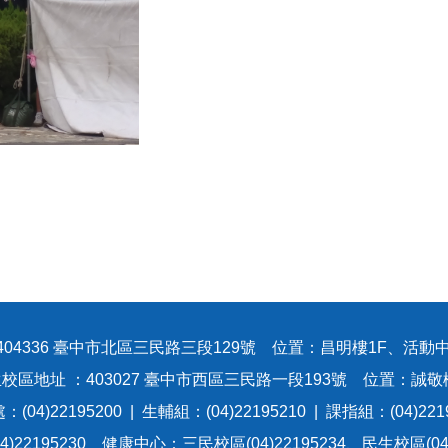
404336 臺中市北區三民路三段129號 位置：昌明樓1F、活動中
校區地址 ：403027 臺中市西區三民路一段193號 位置：誠敬
(04)22195200 | 生輔組：(04)22195210 | 課指組：(04)221
)22195230 健康中心：三民校區(04)22195234、民生校區(04)