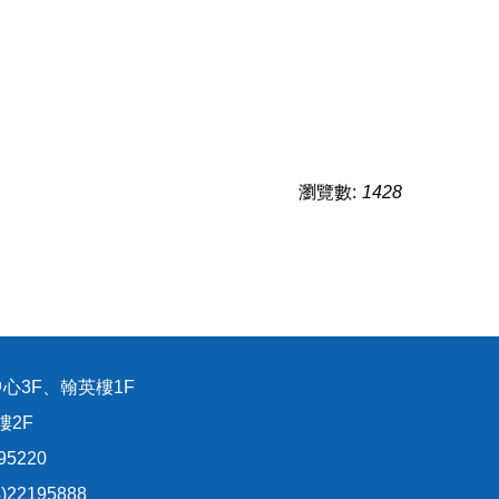
瀏覽數:
1428
心3F、翰英樓1F
樓2F
95220
22195888