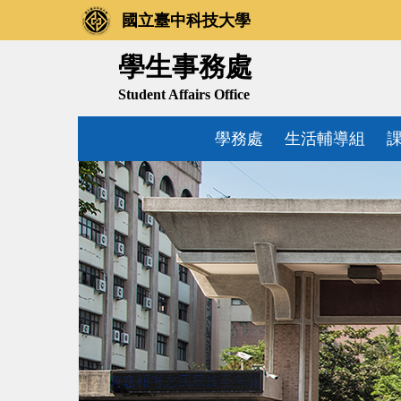
跳
國立臺中科技大學
到
主
學生事務處
要
Student Affairs Office
內
容
學務處
生活輔導組
區