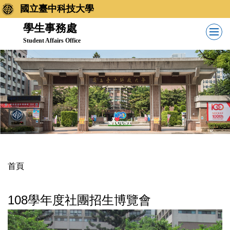
跳
國立臺中科技大學
到
學生事務處
主
Student Affairs Office
要
內
容
區
首頁
108學年度社團招生博覽會