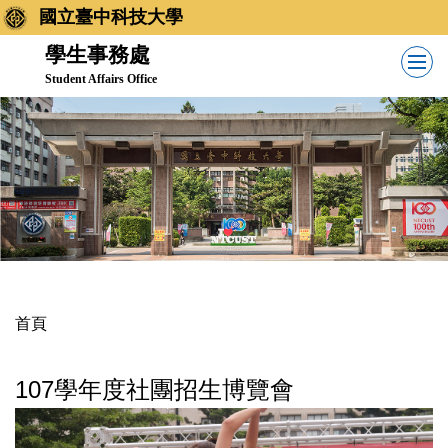
跳
國立臺中科技大學
到
學生事務處
主
Student Affairs Office
要
內
容
區
首頁
107學年度社團招生博覽會