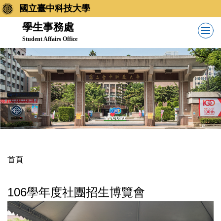
跳
國立臺中科技大學
到
學生事務處
主
Student Affairs Office
要
內
容
區
首頁
106學年度社團招生博覽會