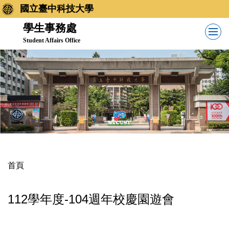
跳
國立臺中科技大學
到
學生事務處
主
Student Affairs Office
要
內
容
區
首頁
112學年度-104週年校慶園遊會