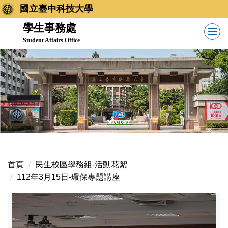
跳
國立臺中科技大學
到
學生事務處
主
Student Affairs Office
要
內
容
區
首頁
民生校區學務組-活動花絮
112年3月15日-環保專題講座