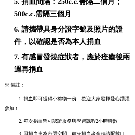
5.
捐血間隔：250c.c.需隔二個月；
500c.c.需隔三個月
6.
請攜帶具身分證字號及照片的證
件，以確認是否為本人捐血
7.
有感冒發燒症狀者，應於痊癒後兩
週再捐血
※ 備註：
1.
捐血即可獲得小禮物一份，歡迎大家發揮愛心踴躍
參加！
2.
每次捐血皆可認證服務與學習課程2小時時數
3.
因捐血車為密閉空間，前來捐血者全程請配戴口