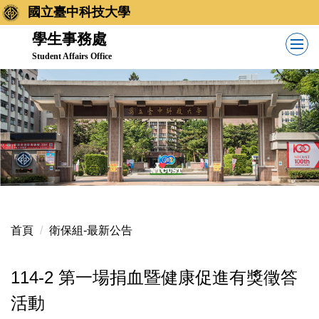
跳
國立臺中科技大學
到
學生事務處
主
Student Affairs Office
要
內
容
區
首頁
衛保組-最新公告
114-2 第一場捐血暨健康促進有獎徵答
活動