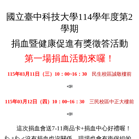
國立臺中科技大學114學年度第2
學期
捐血暨健康促進有獎徵答活動
！
第一場捐血活動來囉
115
年03月11日（三）10：00~16：30
民生校區誠敬樓前
📣
115
年03月12日（四）10：00~16：30
三民校區中正大樓前
📣
這次捐血會送7-11商品卡+捐血中心好禮喔！
🙋
♀️
🙋
♂️沒有捐血也沒關係，現場也會有衛保組的