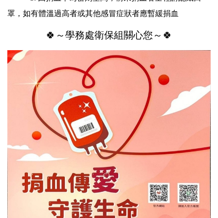
罩，如有體溫過高者或其他感冒症狀者應暫緩捐血
🍀～學務處衛保組關心您～🍀