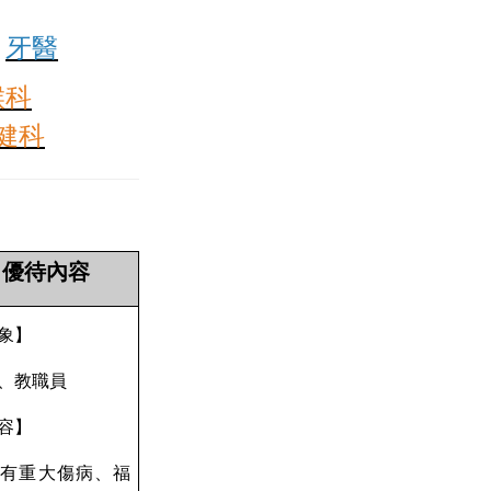
牙醫
喉科
健科
優待內容
象】
、教職員
容】
 持有重大傷病、福