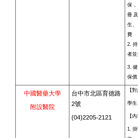
保，
冊及
生、
費
2.
者並
3
.
保價
【對
中國醫藥大學
台中市北區育德路
2號
學生
附設醫院
【內
(04)
2205-2121
1.