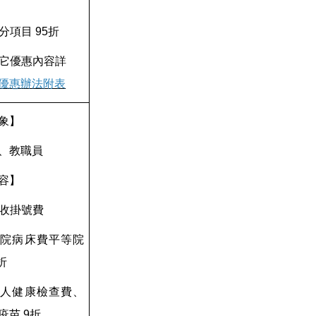
部分項目 95折
 其它優惠內容詳
優惠辦法附表
象】
、教職員
容】
 免收掛號費
 住院病床費平等院
折
 個人健康檢查費、
疫苗 9折