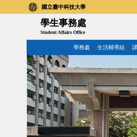
跳
國立臺中科技大學
到
主
學生事務處
要
Student Affairs Office
內
容
學務處
生活輔導組
區