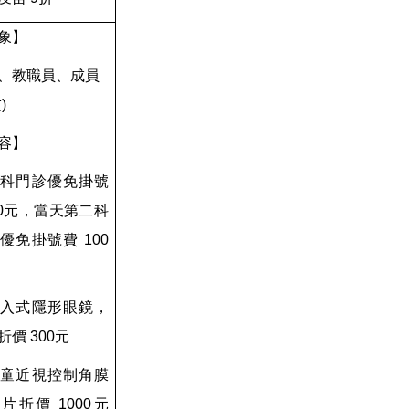
象】
、教職員、成員
)
容】
 各科門診優免掛號
50元，當天第二科
優免掛號費 100
 植入式隱形眼鏡，
折價 300元
 兒童近視控制角膜
片折價 1000元