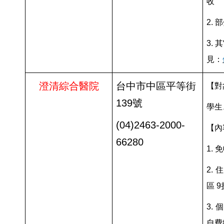
收
2. 
3.
見：
澄清綜合醫院
台中市中區平等街
【對
139號
學生
(04)
2463-2000-
【內
66280
1.
2.
區 9
3.
自費