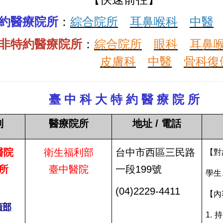
約醫療院所
：
綜合院所
耳鼻喉科
中醫
非特約醫療院所
：
綜合院所
眼科
耳鼻
皮膚科
中醫
骨科復
臺 中 科 大 特 約 醫 療 院 所
別
醫療院所
地址 / 電話
醫院
衛生福利部
台中市西區三民路
【對
所
臺中醫院
一段199號
學生
(04)
2229-4411
【內
頂部
1.