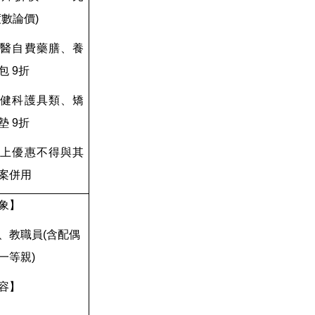
度數論價)
 中醫自費藥膳、養
包 9折
 復健科護具類、矯
墊 9折
以上優惠不得與其
案併用
象】
、教職員(含配偶
一等親)
容】