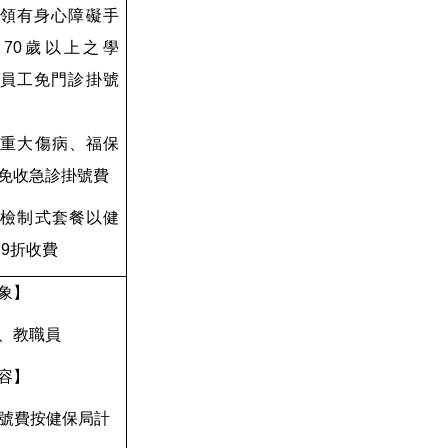
領有身心障礙手
70歲以上之
學
員工
免門診掛號
 持重大傷病、福保
免收急診掛號費
 健檢制式套餐以健
 9折收費
象】
、教職員
容】
 掛號費按健保局計