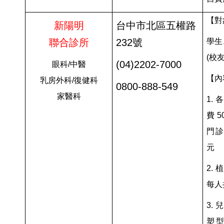
【對
新陽明
台中市北區五權路
聯合診所
232號
學生
(校友
(04)2202-7000
眼科/中醫
【內
乳房外科/復健科
0800-888-549
家醫科
1.
費 
門診
元
2.
每人
3.
塑型