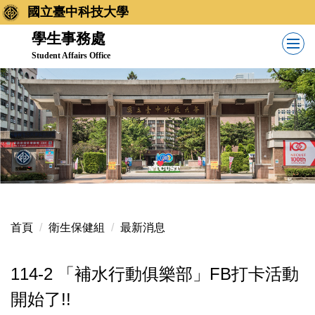
跳
國立臺中科技大學
到
學生事務處
主
Student Affairs Office
要
內
容
區
首頁
衛生保健組
最新消息
114-2 「補水行動俱樂部」FB打卡活動
開始了!!