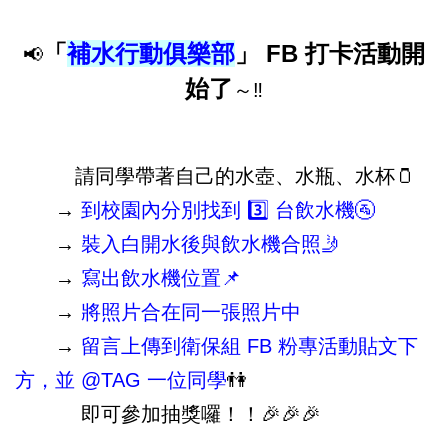
「
補水行動俱樂部
」 FB 打卡活動開
📢
始了
～‼️
請同學帶著自己的水壺、水瓶、水杯🫙
→
到校園內分別找到 3️⃣ 台飲水機🚰
→
裝入白開水後與飲水機合照🤳
→
寫出飲水機位置📌
→
將照片合在同一張照片中
→
留言上傳到衛保組 FB 粉專活動貼文下
方，並 @TAG 一位同學
👫
即可參加抽獎囉！！🎉🎉🎉