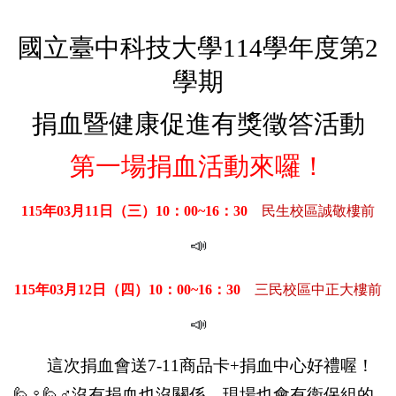
國立臺中科技大學114學年度第2
學期
捐血暨健康促進有獎徵答活動
！
第一場捐血活動來囉
115
年03月11日（三）10：00~16：30
民生校區誠敬樓前
📣
115
年03月12日（四）10：00~16：30
三民校區中正大樓前
📣
這次捐血會送7-11商品卡+捐血中心好禮喔！
🙋
♀️
🙋
♂️沒有捐血也沒關係，現場也會有衛保組的