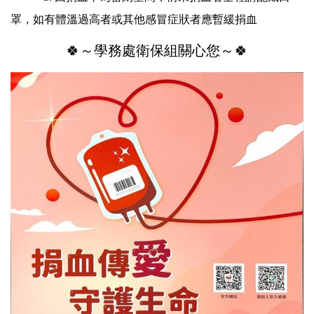
罩，如有體溫過高者或其他感冒症狀者應暫緩捐血
🍀～學務處衛保組關心您～🍀