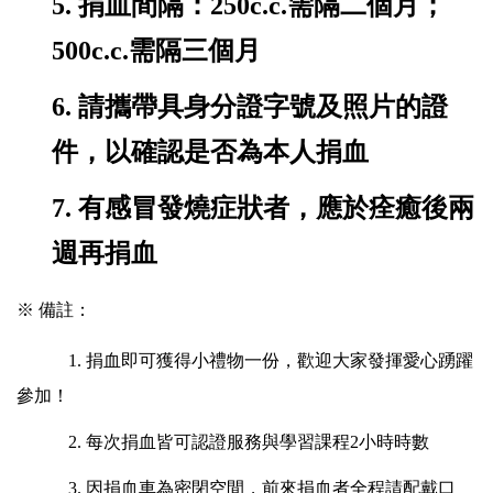
5.
捐血間隔：250c.c.需隔二個月；
500c.c.需隔三個月
6.
請攜帶具身分證字號及照片的證
件，以確認是否為本人捐血
7.
有感冒發燒症狀者，應於痊癒後兩
週再捐血
※ 備註：
1.
捐血即可獲得小禮物一份，歡迎大家發揮愛心踴躍
參加！
2.
每次捐血皆可認證服務與學習課程2小時時數
3.
因捐血車為密閉空間，前來捐血者全程請配戴口