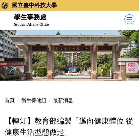
跳
國立臺中科技大學
到
學生事務處
主
Student Affairs Office
要
內
容
區
首頁
衛生保健組
最新消息
【轉知】教育部編製「邁向健康體位 從
健康生活型態做起」