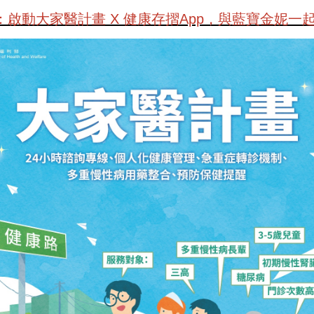
啟動大家醫計畫 X 健康存摺App，與藍寶金妮一