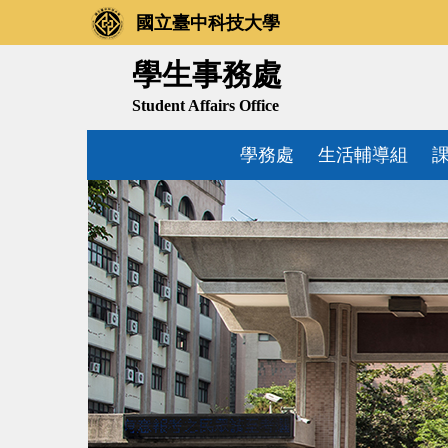
跳
國立臺中科技大學
到
主
學生事務處
要
Student Affairs Office
內
容
學務處
生活輔導組
區