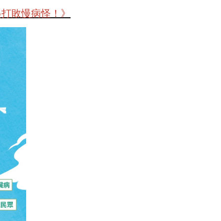
起打敗慢病怪！》