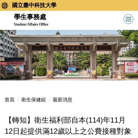
跳
國立臺中科技大學
到
學生事務處
主
Student Affairs Office
要
內
容
區
首頁
衛生保健組
最新消息
【轉知】衛生福利部自本(114)年11月
12日起提供滿12歲以上之公費接種對象