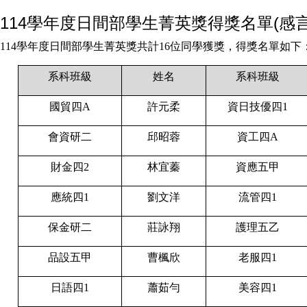
114學年度日間部學生菁英獎得獎名單(感
114
學年度日間部學生菁英獎共計16位同學獲獎，得獎名單如下
系科班級
姓名
系科班級
國貿四A
許元柔
資日技優四1
會資研二
邱昭蓉
資工四A
財金四2
林宜蓁
資應五甲
應統四1
劉文洋
流管四1
保金研二
莊詠翔
護理五乙
品設五甲
曹楓欣
老服四1
日語四1
蕭茹勻
美容四1