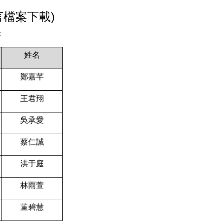
言檔案下載)
：
姓名
鄭嘉芊
王君翔
吳承愛
蔡仁誠
洪于庭
林雨萱
董碧慧