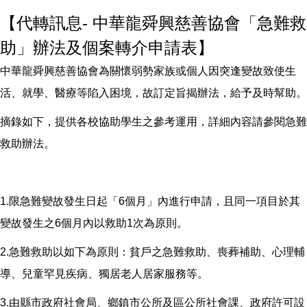
【代轉訊息- 中華龍舜興慈善協會「急難救
助」辦法及個案轉介申請表】
中華龍舜興慈善協會為關懷弱勢家族或個人因突逢變故致使生
活、就學、醫療等陷入困境，故訂定旨揭辦法，給予及時幫助。
摘錄如下，提供各校協助學生之參考運用，詳細內容請參閱急難
救助辦法。
1.限急難變故發生日起「6個月」內進行申請，且同一項目於其
變故發生之6個月內以救助1次為原則。
2.急難救助以如下為原則：貧戶之急難救助、喪葬補助、心理輔
導、兒童罕見疾病、獨居老人居家服務等。
3.由縣市政府社會局、鄉鎮市公所及區公所社會課、政府許可設