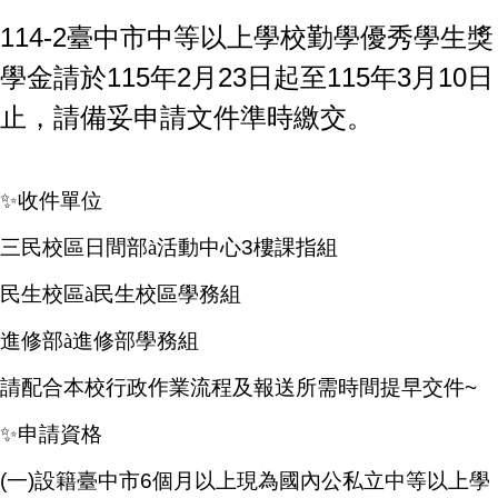
114-2臺中市中等以上學校勤學優秀學生獎
學金請於115年2月23日起至115年3月10日
止，請備妥申請文件準時繳交。
✨
收件單位
三民校區日間部
à
活動中心3樓課指組
民生校區
à
民生校區學務組
進修部
à
進修部學務組
請配合本校行政作業流程及報送所需時間提早交件~
✨
申請資格
(
一)設籍臺中市6個月以上現為國內公私立中等以上學