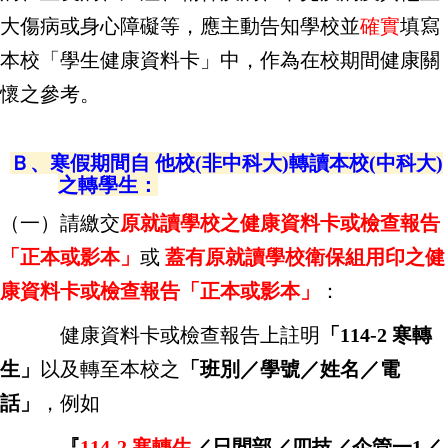
大傷病或身心障礙等，應主動告知學校並
確實
填寫
本校「學生健康資料卡」中，作為在校期間健康關
懷之參考。
Ｂ、寒假期間自 他校(非中科大)轉讀本校(中科大)
之轉學生：
（一）請繳交
原就讀學校之健康資料卡或檢查報告
「正本或影本」
或
蓋有原就讀學校衛保組用印之健
康資料卡或檢查報告「正本或影本」
：
健康資料卡或檢查報告上註明
「114-2 寒轉
生」
以及轉至本校之
「班別／學號／姓名／電
話」
，例如
『
114-2 寒轉生
／日間部／四技／企管一1／