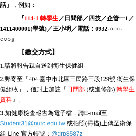
話」
，例如：
『
114-1 轉學生
／日間部／四技／企管一1／
1411400001(學號)／王小明／電話：0932-○○○-
○○○』
【
繳交方式】
1.請將報告親自送到衛生保健組
2.郵寄至「404 臺中市北區三民路三段129號 衛生保
健組收」，
信封上加註『
日間部
(或進修部)
轉學生
資料
』。
3.如健康檢查報告為電子檔，請E-mail至
Student31@nutc.edu.tw
或拍照(掃描)上傳至衛保
組 Line 官方帳號：
@drp8587z