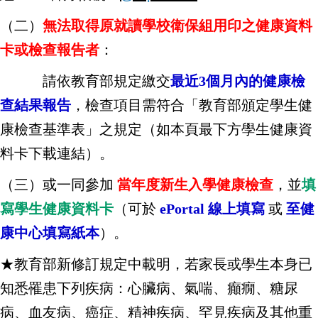
（二）
無法取得原就讀學校衛保組用印之健康資料
卡或檢查報告者
：
請依教育部規定繳交
最近3個月內的健康檢
查結果報告
，檢查項目需符合「教育部頒定學生健
康檢查基準表」之規定（如本頁最下方學生健康資
料卡下載連結）。
（三）或一同參加
當年度新生入學健康檢查
，並
填
寫學生健康資料卡
（可於
ePortal 線上填寫
或
至健
康中心填寫紙本
）。
★教育部新修訂規定中載明，若家長或學生本身已
知悉罹患下列疾病：心臟病、氣喘、癲癇、糖尿
病、血友病、癌症、精神疾病、罕見疾病及其他重