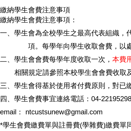
繳納學生會費注意事項
繳納學生會費
注意事項：
一、
學生會為全校學生之最高代表組織，
項。每學年向學生收取會費，以處理
二、
學生會會費每學年度收取一次，
本費
相關規定請
參照本校學生會會費收取
三、
學生會得基於使用者付費原則，對已
04-2219529
四、學生會費事宜連絡電話：
email
： ntcustsunew@gmail.com
*
學生會費繳費單與註冊費(學雜費)繳費單