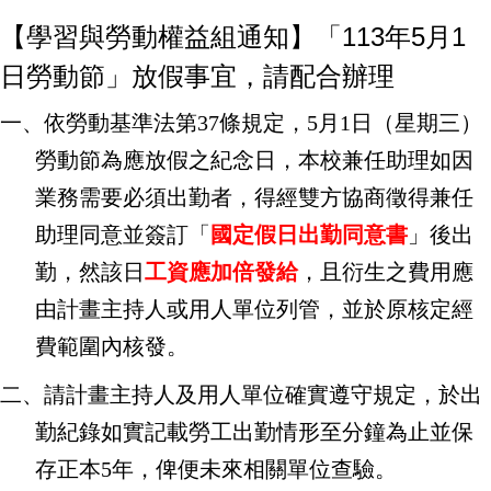
【學習與勞動權益組通知】「113年5月1
日勞動節」放假事宜，請配合辦理
一、依勞動基準法第37條規定，5月1日（星期三）
勞動節為應放假之紀念日，
本校兼任助理
如因
業務需要必須出勤者，得經雙方協商徵得兼任
助理同意並簽訂「
國定假日出勤同意書
」後出
勤，然該日
工資應加倍發給
，且衍生之費用應
由計畫主持人或用人單位列管，並於原核定經
費範圍內核發。
二、請計畫主持人及用人單位確實遵守規定，於出
勤紀錄如實記載勞工出勤情形至分鐘為止並保
存正本5年，俾便未來相關單位查驗。